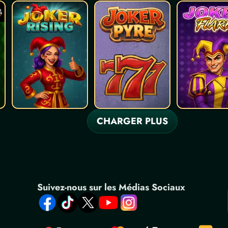
CHARGER PLUS
Suivez-nous sur les Médias Sociaux