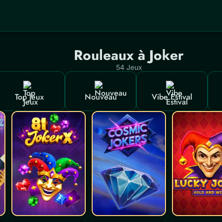
Rouleaux à Joker
54 Jeux
Top Jeux
Nouveau
Vibe Estival