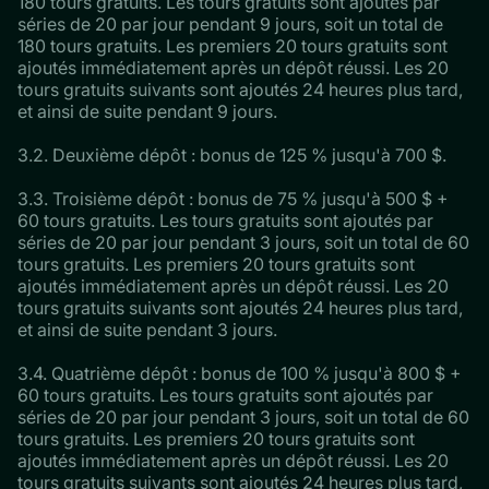
180 tours gratuits. Les tours gratuits sont ajoutés par
séries de 20 par jour pendant 9 jours, soit un total de
180 tours gratuits. Les premiers 20 tours gratuits sont
ajoutés immédiatement après un dépôt réussi. Les 20
tours gratuits suivants sont ajoutés 24 heures plus tard,
et ainsi de suite pendant 9 jours.
3.2. Deuxième dépôt : bonus de 125 % jusqu'à 700 $.
3.3. Troisième dépôt : bonus de 75 % jusqu'à 500 $ +
60 tours gratuits. Les tours gratuits sont ajoutés par
séries de 20 par jour pendant 3 jours, soit un total de 60
tours gratuits. Les premiers 20 tours gratuits sont
ajoutés immédiatement après un dépôt réussi. Les 20
tours gratuits suivants sont ajoutés 24 heures plus tard,
et ainsi de suite pendant 3 jours.
3.4. Quatrième dépôt : bonus de 100 % jusqu'à 800 $ +
60 tours gratuits. Les tours gratuits sont ajoutés par
séries de 20 par jour pendant 3 jours, soit un total de 60
tours gratuits. Les premiers 20 tours gratuits sont
ajoutés immédiatement après un dépôt réussi. Les 20
tours gratuits suivants sont ajoutés 24 heures plus tard,