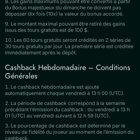
Les gains maximums pouvant être convertis à partir
du Bonus majestueux du dimanche ne doivent pas
dépasser dix fois (10x) la valeur du bonus accordé.
Le montant maximal pouvant être retiré des gains
issus des tours gratuits est de 100 $.
Les 60 tours gratuits seront crédités en 2 séries de
30 tours gratuits par jour. La première série est créditée
immédiatement après le dépôt.
Cashback Hebdomadaire – Conditions
Générales
Le cashback hebdomadaire est ajouté
automatiquement chaque vendredi à 13 h 00 (UTC).
La période de cashback correspond à la semaine
précédant l’émission du cashback : du vendredi à 13 h
01 (UTC) au vendredi suivant à 12 h 59 (UTC).
Le pourcentage de cashback est déterminé par le
niveau de fidélité du joueur au moment de l’émission du
cashback.