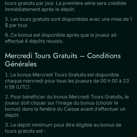
tours gratuits par jour. La première série sera créditée
immédiatement après le dépôt.
Les tours gratuits sont disponibles avec une mise de 1
$ par tour.
Ce bonus est disponible après que le joueur ait
effectué 4 dépôts réussis.
Mercredi Tours Gratuits – Conditions
Générales
Le bonus Mercredi Tours Gratuits est disponible
chaque mercredi pour tous les joueurs de 00 h 00 à 23
h 59 (UTC).
Pour bénéficier du bonus Mercredi Tours Gratuits, le
joueur doit cliquer sur l’image du bonus (choisir le
bonus) dans la fenêtre du Caisse avant d’effectuer un
dépôt.
Le dépôt minimum pour être éligible au bonus de
tours gratuits est :