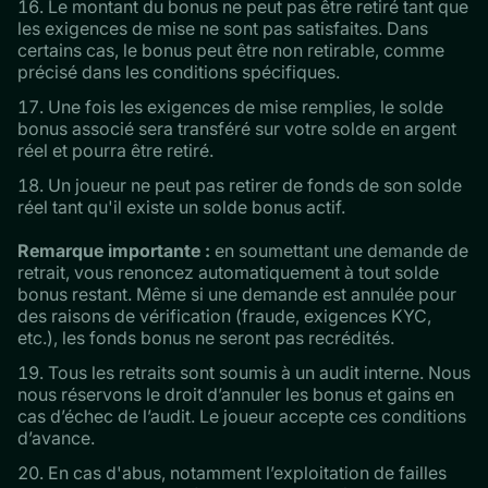
Le montant du bonus ne peut pas être retiré tant que
les exigences de mise ne sont pas satisfaites. Dans
certains cas, le bonus peut être non retirable, comme
précisé dans les conditions spécifiques.
Une fois les exigences de mise remplies, le solde
bonus associé sera transféré sur votre solde en argent
réel et pourra être retiré.
Un joueur ne peut pas retirer de fonds de son solde
réel tant qu'il existe un solde bonus actif.
Remarque importante :
en soumettant une demande de
retrait, vous renoncez automatiquement à tout solde
bonus restant. Même si une demande est annulée pour
des raisons de vérification (fraude, exigences KYC,
etc.), les fonds bonus ne seront pas recrédités.
Tous les retraits sont soumis à un audit interne. Nous
nous réservons le droit d’annuler les bonus et gains en
cas d’échec de l’audit. Le joueur accepte ces conditions
d’avance.
En cas d'abus, notamment l’exploitation de failles