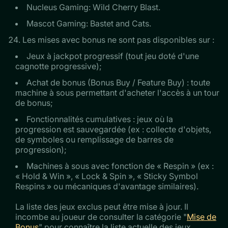
Nucleus Gaming: Wild Cherry Blast.
Mascot Gaming: Bastet and Cats.
Les mises avec bonus ne sont pas disponibles sur :
Jeux à jackpot progressif (tout jeu doté d'une
cagnotte progressive);
Achat de bonus (Bonus Buy / Feature Buy) : toute
machine à sous permettant d'acheter l'accès à un tour
de bonus;
Fonctionnalités cumulatives : jeux où la
progression est sauvegardée (ex : collecte d'objets,
de symboles ou remplissage de barres de
progression);
Machines à sous avec fonction de « Respin » (ex :
« Hold & Win », « Lock & Spin », « Sticky Symbol
Respins » ou mécaniques d'avantage similaires).
La liste des jeux exclus peut être mise à jour. Il
incombe au joueur de consulter la catégorie "
Mise de
Bonus
" pour connaître la liste actuelle des jeux