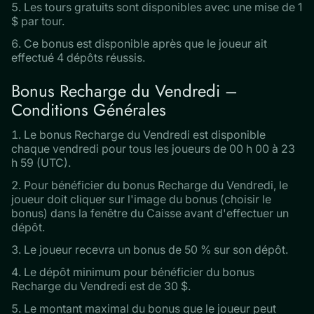
Les tours gratuits sont disponibles avec une mise de 1
$ par tour.
Ce bonus est disponible après que le joueur ait
effectué 4 dépôts réussis.
Bonus Recharge du Vendredi –
Conditions Générales
Le bonus Recharge du Vendredi est disponible
chaque vendredi pour tous les joueurs de 00 h 00 à 23
h 59 (UTC).
Pour bénéficier du bonus Recharge du Vendredi, le
joueur doit cliquer sur l'image du bonus (choisir le
bonus) dans la fenêtre du Caisse avant d'effectuer un
dépôt.
Le joueur recevra un bonus de 50 % sur son dépôt.
Le dépôt minimum pour bénéficier du bonus
Recharge du Vendredi est de 30 $.
Le montant maximal du bonus que le joueur peut