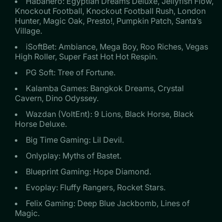
Habanero: Egyptian Dreams Deluxe, Jellyfish Flow,
Knockout Football, Knockout Football Rush, London
Hunter, Magic Oak, Presto!, Pumpkin Patch, Santa’s
Village.
iSoftBet: Ambiance, Mega Boy, Roo Riches, Vegas
High Roller, Super Fast Hot Hot Respin.
PG Soft: Tree of Fortune.
Kalamba Games: Bangkok Dreams, Crystal
Cavern, Dino Odyssey.
Wazdan (VoltEnt): 9 Lions, Black Horse, Black
Horse Deluxe.
Big Time Gaming: Lil Devil.
Onlyplay: Myths of Bastet.
Blueprint Gaming: Hope Diamond.
Evoplay: Fluffy Rangers, Rocket Stars.
Felix Gaming: Deep Blue Jackbomb, Lines of
Magic.