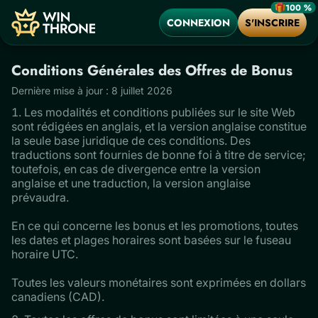
100 %
CONNEXION
S'INSCRIRE
Conditions Générales des Offres de Bonus
Dernière mise à jour : 8 juillet 2026
Les modalités et conditions publiées sur le site Web
sont rédigées en anglais, et la version anglaise constitue
la seule base juridique de ces conditions. Des
traductions sont fournies de bonne foi à titre de service;
toutefois, en cas de divergence entre la version
anglaise et une traduction, la version anglaise
prévaudra.
En ce qui concerne les bonus et les promotions, toutes
les dates et plages horaires sont basées sur le fuseau
horaire UTC.
Toutes les valeurs monétaires sont exprimées en dollars
canadiens (CAD).