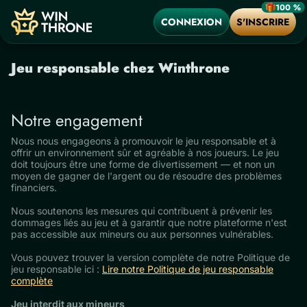
100 %
CONNEXION
S'INSCRIRE
Jeu responsable chez Winthrone
Notre engagement
Nous nous engageons à promouvoir le jeu responsable et à
offrir un environnement sûr et agréable à nos joueurs. Le jeu
doit toujours être une forme de divertissement — et non un
moyen de gagner de l'argent ou de résoudre des problèmes
financiers.
Nous soutenons les mesures qui contribuent à prévenir les
dommages liés au jeu et à garantir que notre plateforme n'est
pas accessible aux mineurs ou aux personnes vulnérables.
Vous pouvez trouver la version complète de notre Politique de
jeu responsable ici :
Lire notre Politique de jeu responsable
complète
Jeu interdit aux mineurs