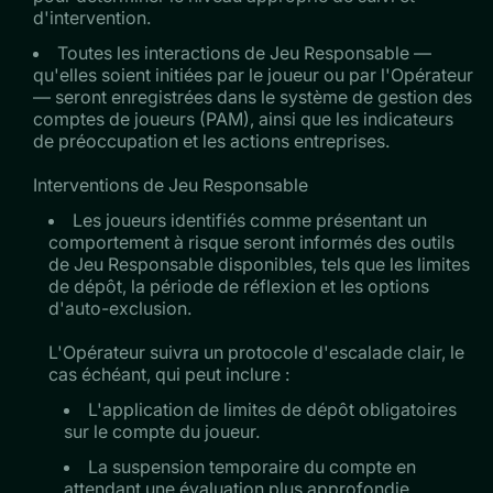
d'intervention.
Toutes les interactions de Jeu Responsable —
qu'elles soient initiées par le joueur ou par l'Opérateur
— seront enregistrées dans le système de gestion des
comptes de joueurs (PAM), ainsi que les indicateurs
de préoccupation et les actions entreprises.
Interventions de Jeu Responsable
Les joueurs identifiés comme présentant un
comportement à risque seront informés des outils
de Jeu Responsable disponibles, tels que les limites
de dépôt, la période de réflexion et les options
d'auto-exclusion.
L'Opérateur suivra un protocole d'escalade clair, le
cas échéant, qui peut inclure :
L'application de limites de dépôt obligatoires
sur le compte du joueur.
La suspension temporaire du compte en
attendant une évaluation plus approfondie.