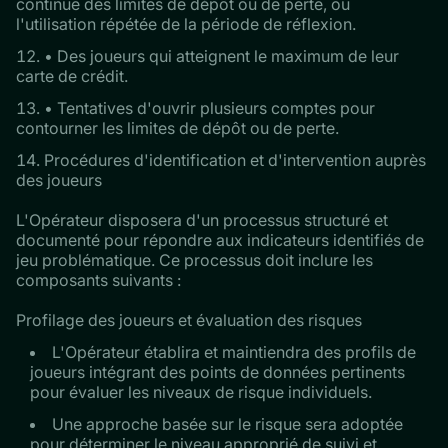
continue des limites de dépôt ou de perte, ou
l'utilisation répétée de la période de réflexion.
• Des joueurs qui atteignent le maximum de leur
carte de crédit.
• Tentatives d'ouvrir plusieurs comptes pour
contourner les limites de dépôt ou de perte.
Procédures d'identification et d'intervention auprès
des joueurs
L'Opérateur disposera d'un processus structuré et
documenté pour répondre aux indicateurs identifiés de
jeu problématique. Ce processus doit inclure les
composants suivants :
Profilage des joueurs et évaluation des risques
L'Opérateur établira et maintiendra des profils de
joueurs intégrant des points de données pertinents
pour évaluer les niveaux de risque individuels.
Une approche basée sur le risque sera adoptée
pour déterminer le niveau approprié de suivi et