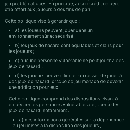
jeu problématiques. En principe, aucun crédit ne peut
être offert aux joueurs à des fins de pari.
Cette politique vise à garantir que :
a) les joueurs peuvent jouer dans un
environnement sûr et sécurisé ;
b) les jeux de hasard sont équitables et clairs pour
les joueurs ;
c) aucune personne vulnérable ne peut jouer à des
jeux de hasard ;
d) les joueurs peuvent limiter ou cesser de jouer à
des jeux de hasard lorsque ce jeu menace de devenir
une addiction pour eux.
Cette politique comprend des dispositions visant à
empêcher les personnes vulnérables de jouer à des
jeux de hasard, notamment :
a) des informations générales sur la dépendance
au jeu mises à la disposition des joueurs ;