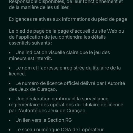
Responsable disponibles, de leur fonctionnement et
de la manière de les utiliser.
Exigences relatives aux informations du pied de page
Le pied de page de la page d'accueil du site Web ou
de l'application de jeu contiendra les détails
essentiels suivants :
Une indication visuelle claire que le jeu des
mineurs est interdit.
Le nom et l'adresse enregistrée du titulaire de la
licence.
Le numéro de licence officiel délivré par l'Autorité
des Jeux de Curaçao.
Une déclaration confirmant la surveillance
réglementaire des opérations du Titulaire de licence
par l'Autorité des Jeux de Curaçao.
Un lien vers la Section RG
Le sceau numérique CGA de l'opérateur.