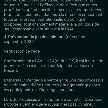
direction de l'Opérateur au moins une fois tous les
douze (12) mois sur l'efficacité de la Politique et des
procédures opérationnelles connexes. Le rapport devra
fournir des recommandations à la direction concernant
toute amélioration opérationnelle ou politique
proposée. Tout changement matériel à la politique de
Jeu Responsable sera signalé à la CGA.
Prévention du jeu des mineurs
(effectif en
septembre 2025)
Vérification de l'âge
Conformément à l'Article 1.4(d) du LOK, il est interdit de
permettre à un mineur de participer à des Jeux de
Hasard.
L'Opérateur s'engage à mettre en œuvre des processus
de vérification d'âge rigoureux pour garantir que tous
les participants ont l'âge légal pour jouer.
Lors du processus d'inscription de compte, l'Opérateur
s'oblige à vérifier que le joueur n'est pas un mineur.