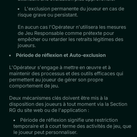
L'exclusion permanente du joueur en cas de
risque grave ou persistant.
En aucun cas l'Opérateur n'utilisera les mesures
de Jeu Responsable comme prétexte pour
empêcher ou retarder les retraits légitimes des
joueurs.
Période de réflexion et Auto-exclusion
L'Opérateur s'engage à mettre en œuvre et à
maintenir des processus et des outils efficaces qui
permettent au joueur de gérer son propre
comportement de jeu.
Deux mécanismes clés doivent être mis à la
disposition des joueurs à tout moment via la Section
RG du site web ou de l'application :
Période de réflexion signifie une restriction
temporaire et à court terme des activités de jeu, que
le joueur peut personnaliser.