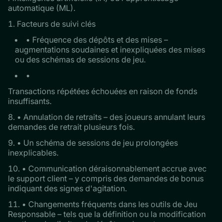
automatique (ML).
Facteurs de suivi clés
• Fréquence des dépôts et des mises –
augmentations soudaines et inexpliquées des mises
ou des schémas de sessions de jeu.
•
Transactions répétées échouées en raison de fonds
insuffisants.
• Annulation de retraits – des joueurs annulant leurs
demandes de retrait plusieurs fois.
• Un schéma de sessions de jeu prolongées
inexplicables.
• Communication déraisonnablement accrue avec
le support client – y compris des demandes de bonus
indiquant des signes d'agitation.
• Changements fréquents dans les outils de Jeu
Responsable – tels que la définition ou la modification