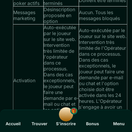
Doivent être terminés
poker actifs
terminés
Désinscription
Messages
Aucun. Tous les
proposée en
marketing
messages bloqués
option
Auto-exécutée
Auto-exécutée par le
par le joueur
joueur sur le site web.
sur le site web.
Intervention très
Intervention
limitée de l'Opérateur
très limitée de
dans ce processus.
l'opérateur
Dans des cas
dans ce
exceptionnels, le
processus.
joueur peut faire une
Dans des cas
demande par e-mail
Activation
exceptionnels,
ou chat et l'option
le joueur peut
choisie doit être
faire une
activée dans les 24
demande par e-
heures. L'Opérateur
mail ou chat et
s'engage à avoir un
les options
plan pour automatiser
choisies
entièrement ce
doivent être
Accueil
Trouver
S'inscrire
Bonus
Menu
processus à court
activées dans
terme.