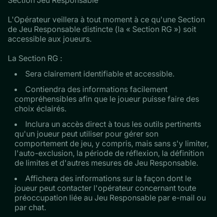
Section Jeu Responsable
L'Opérateur veillera à tout moment à ce qu'une Section
de Jeu Responsable distincte (la « Section RG ») soit
accessible aux joueurs.
La Section RG :
Sera clairement identifiable et accessible.
Contiendra des informations facilement
compréhensibles afin que le joueur puisse faire des
choix éclairés.
Inclura un accès direct à tous les outils pertinents
qu'un joueur peut utiliser pour gérer son
comportement de jeu, y compris, mais sans s'y limiter,
l'auto-exclusion, la période de réflexion, la définition
de limites et d'autres mesures de Jeu Responsable.
Affichera des informations sur la façon dont le
joueur peut contacter l'opérateur concernant toute
préoccupation liée au Jeu Responsable par e-mail ou
par chat.