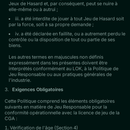
Jeux de Hasard et, par conséquent, peut se nuire à
elle-même ou à autrui ;
iii. a été interdite de jouer à tout Jeu de Hasard soit
par la force, soit à sa propre demande ;
iv. a été déclarée en faillite, ou a autrement perdu le
contrôle ou la disposition de tout ou partie de ses
biens.
Les autres termes en majuscules non définis
expressément dans les présentes doivent être
interprétés conformément au LOK, à la Politique de
Jeu Responsable ou aux pratiques générales de
l'industrie.
Exigences Obligatoires
Cette Politique comprend les éléments obligatoires
suivants en matière de Jeu Responsable pour la
conformité opérationnelle avec la licence de jeu de la
CGA :
Vérification de l'âge (Section 4)