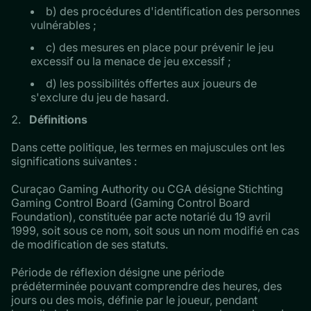
b) des procédures d'identification des personnes
vulnérables ;
c) des mesures en place pour prévenir le jeu
excessif ou la menace de jeu excessif ;
d) les possibilités offertes aux joueurs de
s'exclure du jeu de hasard.
Définitions
Dans cette politique, les termes en majuscules ont les
significations suivantes :
Curaçao Gaming Authority ou CGA désigne Stichting
Gaming Control Board (Gaming Control Board
Foundation), constituée par acte notarié du 19 avril
1999, soit sous ce nom, soit sous un nom modifié en cas
de modification de ses statuts.
Période de réflexion désigne une période
prédéterminée pouvant comprendre des heures, des
jours ou des mois, définie par le joueur, pendant