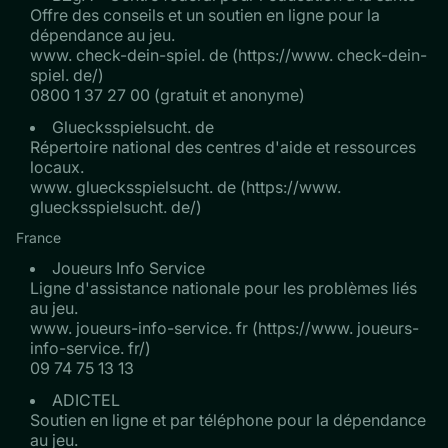
Offre des conseils et un soutien en ligne pour la
dépendance au jeu.
www. check-dein-spiel. de (https://www. check-dein-
spiel. de/)
0800 1 37 27 00 (gratuit et anonyme)
Gluecksspielsucht. de
Répertoire national des centres d'aide et ressources
locaux.
www. gluecksspielsucht. de (https://www.
gluecksspielsucht. de/)
France
Joueurs Info Service
Ligne d'assistance nationale pour les problèmes liés
au jeu.
www. joueurs-info-service. fr (https://www. joueurs-
info-service. fr/)
09 74 75 13 13
ADICTEL
Soutien en ligne et par téléphone pour la dépendance
au jeu.