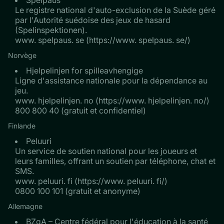
Spelpaus
Le registre national d'auto-exclusion de la Suède géré
par l'Autorité suédoise des jeux de hasard
(Spelinspektionen).
www. spelpaus. se (https://www. spelpaus. se/)
Norvège
Hjelpelinjen for spilleavhengige
Ligne d'assistance nationale pour la dépendance au
jeu.
www. hjelpelinjen. no (https://www. hjelpelinjen. no/)
800 800 40 (gratuit et confidentiel)
Finlande
Peluuri
Un service de soutien national pour les joueurs et
leurs familles, offrant un soutien par téléphone, chat et
SMS.
www. peluuri. fi (https://www. peluuri. fi/)
0800 100 101 (gratuit et anonyme)
Allemagne
BZgA – Centre fédéral pour l'éducation à la santé