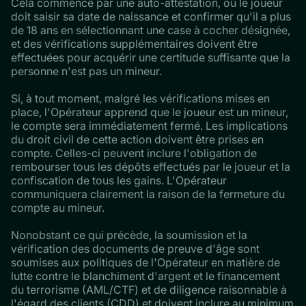
Cela commence par une auto-attestation, où le joueur
doit saisir sa date de naissance et confirmer qu'il a plus
de 18 ans en sélectionnant une case à cocher désignée,
et des vérifications supplémentaires doivent être
effectuées pour acquérir une certitude suffisante que la
personne n'est pas un mineur.
Si, à tout moment, malgré les vérifications mises en
place, l'Opérateur apprend que le joueur est un mineur,
le compte sera immédiatement fermé. Les implications
du droit civil de cette action doivent être prises en
compte. Celles-ci peuvent inclure l'obligation de
rembourser tous les dépôts effectués par le joueur et la
confiscation de tous les gains. L'Opérateur
communiquera clairement la raison de la fermeture du
compte au mineur.
Nonobstant ce qui précède, la soumission et la
vérification des documents de preuve d'âge sont
soumises aux politiques de l'Opérateur en matière de
lutte contre le blanchiment d'argent et le financement
du terrorisme (AML/CTF) et de diligence raisonnable à
l'égard des clients (CDD) et doivent inclure au minimum