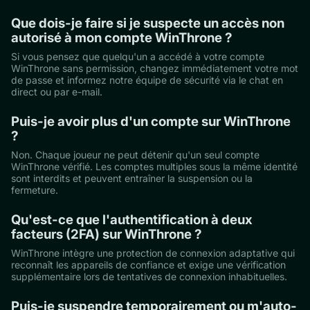
Que dois-je faire si je suspecte un accès non
autorisé à mon compte WinThrone ?
Si vous pensez que quelqu'un a accédé à votre compte
WinThrone sans permission, changez immédiatement votre mot
de passe et informez notre équipe de sécurité via le chat en
direct ou par e-mail.
Puis-je avoir plus d'un compte sur WinThrone
?
Non. Chaque joueur ne peut détenir qu'un seul compte
WinThrone vérifié. Les comptes multiples sous la même identité
sont interdits et peuvent entraîner la suspension ou la
fermeture.
Qu'est-ce que l'authentification à deux
facteurs (2FA) sur WinThrone ?
WinThrone intègre une protection de connexion adaptative qui
reconnaît les appareils de confiance et exige une vérification
supplémentaire lors de tentatives de connexion inhabituelles.
Puis-je suspendre temporairement ou m'auto-