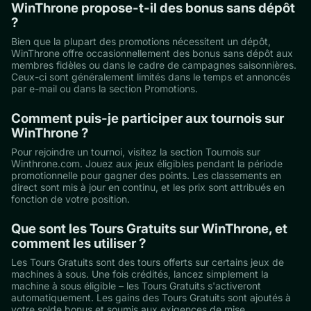
WinThrone propose-t-il des bonus sans dépôt
?
Bien que la plupart des promotions nécessitent un dépôt,
WinThrone offre occasionnellement des bonus sans dépôt aux
membres fidèles ou dans le cadre de campagnes saisonnières.
Ceux-ci sont généralement limités dans le temps et annoncés
par e-mail ou dans la section Promotions.
Comment puis-je participer aux tournois sur
WinThrone ?
Pour rejoindre un tournoi, visitez la section Tournois sur
Winthrone.com. Jouez aux jeux éligibles pendant la période
promotionnelle pour gagner des points. Les classements en
direct sont mis à jour en continu, et les prix sont attribués en
fonction de votre position.
Que sont les Tours Gratuits sur WinThrone, et
comment les utiliser ?
Les Tours Gratuits sont des tours offerts sur certains jeux de
machines à sous. Une fois crédités, lancez simplement la
machine à sous éligible – les Tours Gratuits s'activeront
automatiquement. Les gains des Tours Gratuits sont ajoutés à
votre solde bonus et soumis aux exigences de mise.