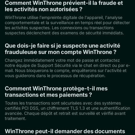
Comment WinThrone prévient-il la fraude et
les activités non autorisées ?
WinThrone utilise l'empreinte digitale de l'appareil, l'analyse
comportementale et la surveillance en temps réel pour détecter
les activités suspectes. Les connexions ou transactions
suspectes déclenchent des examens de sécurité immédiats.
Que dois-je faire si je suspecte une activité
frauduleuse sur mon compte WinThrone ?
Changez immédiatement votre mot de passe et contactez
notre équipe de Support Sécurité via le chat en direct ou par e-
mail. Nous bloquerons le compte, enquêterons sur l'activité et
vous guiderons dans le processus de récupération.
Comment WinThrone protège-t-il mes
transactions et mes paiements ?
Toutes les transactions sont sécurisées avec des systèmes
certifiés PCI DSS, un chiffrement TLS 1.3 et une authentification
avancée. Chaque dépôt et retrait est surveillé et vérifié avant
traitement.
WinThrone peut-il demander des documents