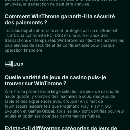
envoyée, la transaction ne peut être annulée.
Comment WinThrone garantit-il la sécurité
des paiements ?
Tous les dépôts et retraits sont protégés par un chiffrement
TLS 1.3, la conformité PCI DSS et une surveillance des
transactions en temps réel. WinThrone maintient les normes les
plus élevées de sécurité et de confidentialité pour chaque
opération financière.
🎰Jeux
Quelle variété de jeux de casino puis-je
trouver sur WinThrone ?
WinThrone propose une large sélection de jeux de casino de
haute qualité, y compris des machines à sous, des jeux de
table et des expériences avec croupier en direct de
fournisseurs leaders tels que Pragmatic Play, Play’ n GO,
Evolution et Games Global. Tous les jeux sont certifiés pour leur
équité et optimisés pour des performances fluides.
Existe-t-il différentes catégories de jeux de