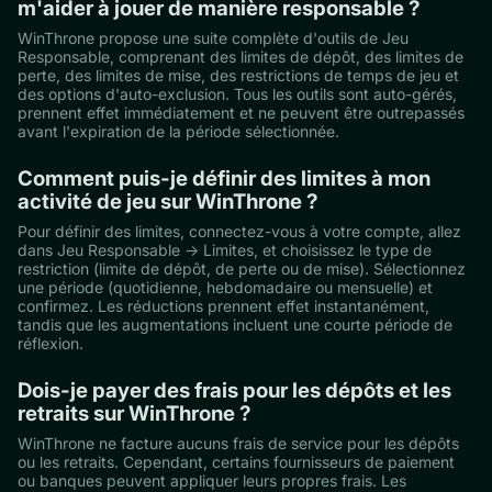
m'aider à jouer de manière responsable ?
WinThrone propose une suite complète d'outils de Jeu
Responsable, comprenant des limites de dépôt, des limites de
perte, des limites de mise, des restrictions de temps de jeu et
des options d'auto-exclusion. Tous les outils sont auto-gérés,
prennent effet immédiatement et ne peuvent être outrepassés
avant l'expiration de la période sélectionnée.
Comment puis-je définir des limites à mon
activité de jeu sur WinThrone ?
Pour définir des limites, connectez-vous à votre compte, allez
dans Jeu Responsable → Limites, et choisissez le type de
restriction (limite de dépôt, de perte ou de mise). Sélectionnez
une période (quotidienne, hebdomadaire ou mensuelle) et
confirmez. Les réductions prennent effet instantanément,
tandis que les augmentations incluent une courte période de
réflexion.
Dois-je payer des frais pour les dépôts et les
retraits sur WinThrone ?
WinThrone ne facture aucuns frais de service pour les dépôts
ou les retraits. Cependant, certains fournisseurs de paiement
ou banques peuvent appliquer leurs propres frais. Les