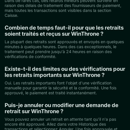
Dans de rares cas, des retards mineurs peuvent survenir en
raison des délais de traitement des fournisseurs de paiement,
mais toutes les transactions sont visibles dans la section
Caisse.
Combien de temps faut-il pour que les retraits
soient traités et reçus sur WinThrone ?
La plupart des retraits sont approuvés et envoyés en quelques
minutes à quelques heures. Dans des cas exceptionnels, le
traitement peut prendre jusqu'à 24 heures en raison des
vérifications de conformité.
Existe-t-il des limites ou des vérifications pour
les retraits importants sur WinThrone ?
Oui. Les retraits importants font l'objet d'une vérification
manuelle pour garantir la sécurité et la conformité. Une fois
approuvé, le paiement est traité instantanément.
Puis-je annuler ou modifier une demande de
retrait sur WinThrone ?
Vous pouvez annuler un retrait en attente tant qu'il n'a pas
encore été approuvé. Allez dans votre Historique des
transactions et sélectionnez Annuler. Une fois approuvée et