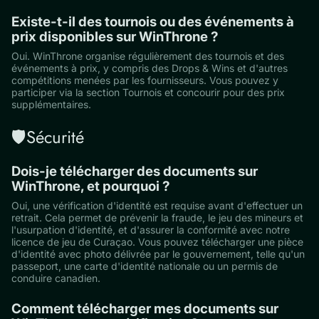
Existe-t-il des tournois ou des événements à
prix disponibles sur WinThrone ?
Oui. WinThrone organise régulièrement des tournois et des
événements à prix, y compris des Drops & Wins et d'autres
compétitions menées par les fournisseurs. Vous pouvez y
participer via la section Tournois et concourir pour des prix
supplémentaires.
🛡️Sécurité
Dois-je télécharger des documents sur
WinThrone, et pourquoi ?
Oui, une vérification d'identité est requise avant d'effectuer un
retrait. Cela permet de prévenir la fraude, le jeu des mineurs et
l'usurpation d'identité, et d'assurer la conformité avec notre
licence de jeu de Curaçao. Vous pouvez télécharger une pièce
d'identité avec photo délivrée par le gouvernement, telle qu'un
passeport, une carte d'identité nationale ou un permis de
conduire canadien.
Comment télécharger mes documents sur