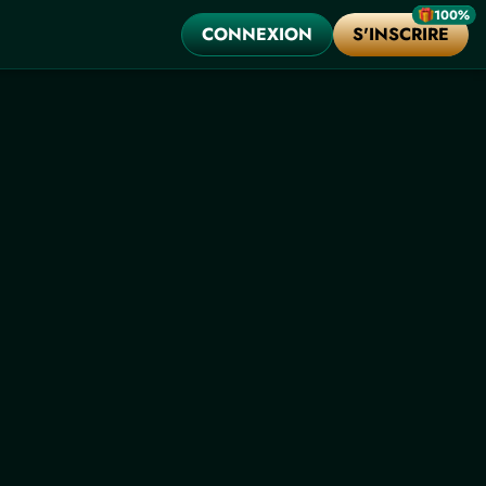
100%
CONNEXION
S'INSCRIRE
T
pa