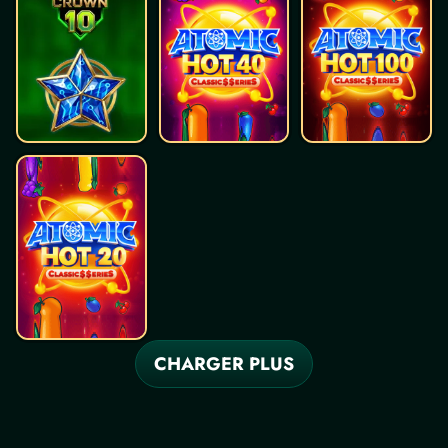
CHARGER PLUS