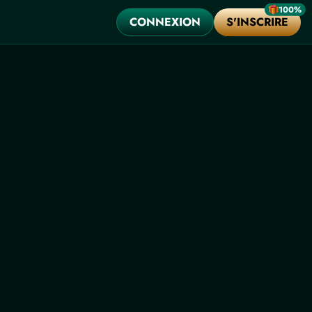
100%
CONNEXION
S'INSCRIRE
T
pa