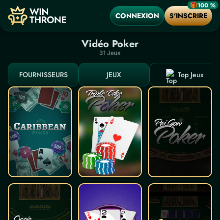
100 %
CONNEXION
S'INSCRIRE
Vidéo Poker
31 Jeux
FOURNISSEURS
JEUX
Top Jeux