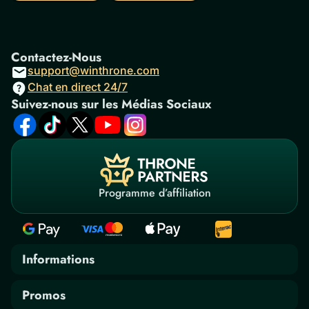
Contactez-Nous
support@winthrone.com
Chat en direct 24/7
Suivez-nous sur les Médias Sociaux
Programme d’affiliation
Informations
Conditions Générales
Promos
Conditions Des Bonus