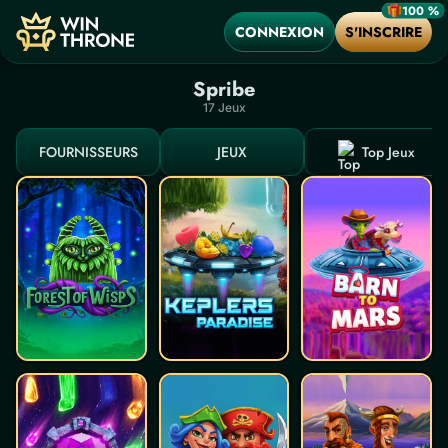
100 %
CONNEXION
S'INSCRIRE
Spribe
17 Jeux
FOURNISSEURS
JEUX
Top Jeux