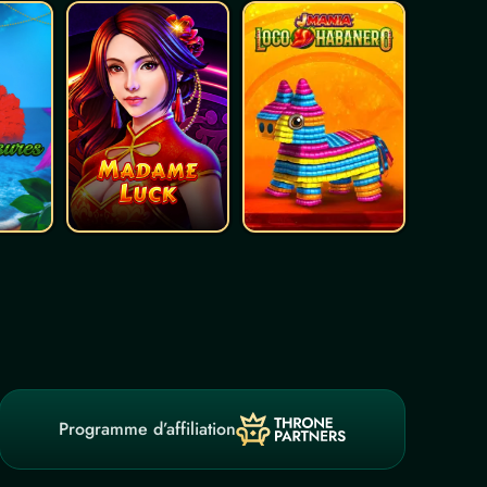
Programme d’affiliation