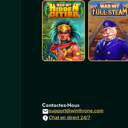
Contactez-Nous
support@winthrone.com
Chat en direct 24/7