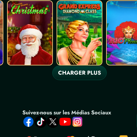
CHARGER PLUS
Suivez-nous sur les Médias Sociaux