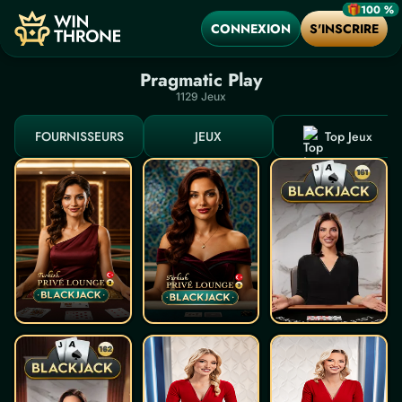
100 %
CONNEXION
S'INSCRIRE
Pragmatic Play
1129 Jeux
FOURNISSEURS
JEUX
Top Jeux