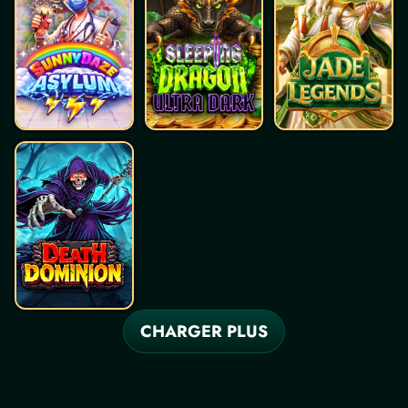
CHARGER PLUS