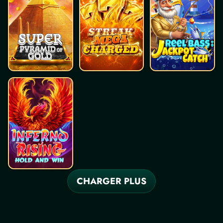
CHARGER PLUS