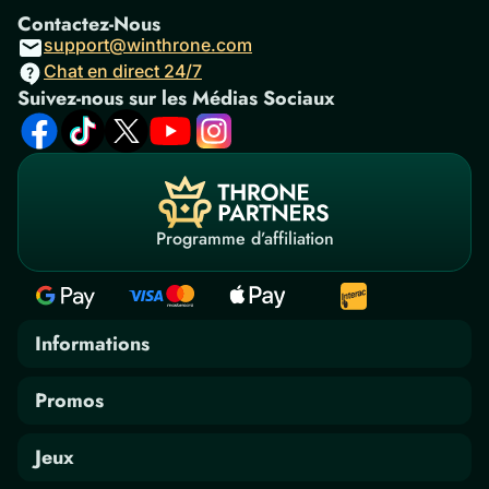
Contactez-Nous
support@winthrone.com
Chat en direct 24/7
Suivez-nous sur les Médias Sociaux
Programme d’affiliation
Informations
Conditions Générales
Promos
Conditions Des Bonus
Promotions
Jeux
Jeu Responsable
Tournois