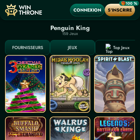
100 %
CONNEXION
S'INSCRIRE
Penguin King
159 Jeux
FOURNISSEURS
JEUX
Top Jeux