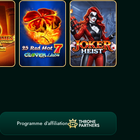
Programme d’affiliation