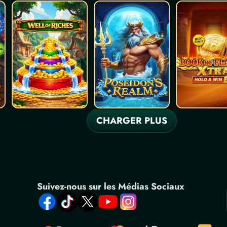
CHARGER PLUS
Suivez-nous sur les Médias Sociaux