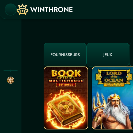
FOURNISSEURS
JEUX