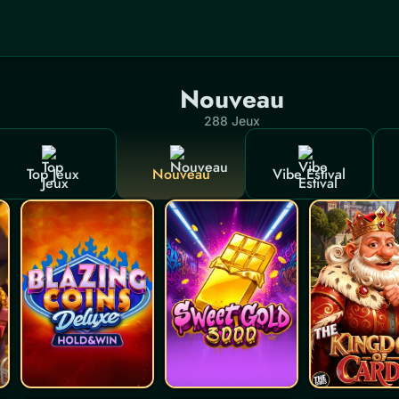
Nouveau
288 Jeux
Top Jeux
Nouveau
Vibe Estival