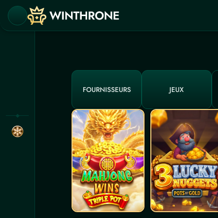
FOURNISSEURS
JEUX