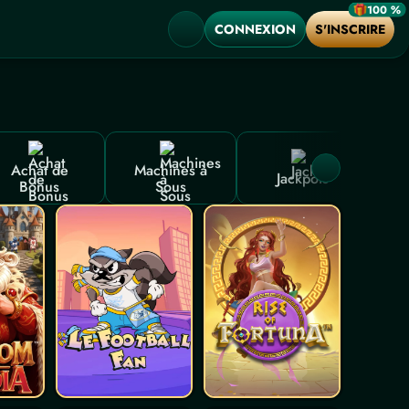
100 %
CONNEXION
S'INSCRIRE
Achat de
Machines à
Jackpots
M
Bonus
Sous