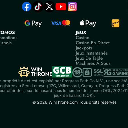
ROMOS
JEUX
omotions
Casino
urnois
Casino En Direct
Jackpots
Jeux Instantanés
Jeux De Table
Machines À Sous
 propriété de et est exploité par Progress Path Co N.V., une société
egistrée au Seru Loraweg 17C, Willemstad, Curaçao. Progress Path Co 
our offrir des jeux de hasard sous le numéro de licence OGL/2024/1
jeux de hasard (LOK).
© 2026 WinThrone.com Tous droits réservés