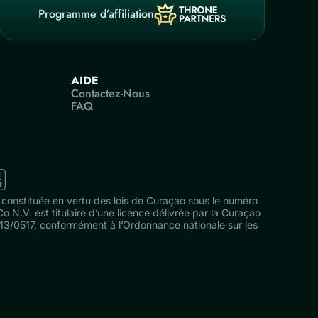
Programme d’affiliation
AIDE
Contactez-Nous
FAQ
 constituée en vertu des lois de Curaçao sous le numéro
N.V. est titulaire d’une licence délivrée par la Curaçao
113/0517, conformément à l’Ordonnance nationale sur les