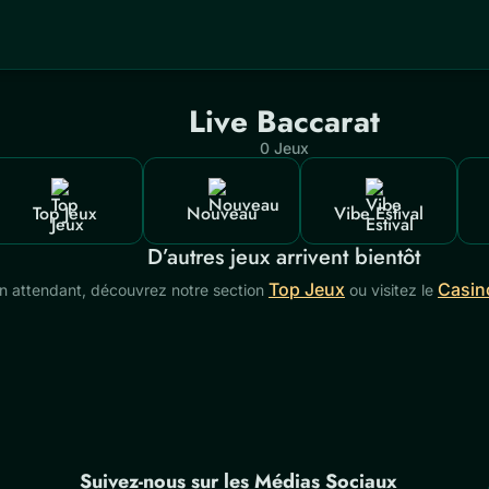
Live Baccarat
0 Jeux
Top Jeux
Nouveau
Vibe Estival
D’autres jeux arrivent bientôt
Top Jeux
Casino
n attendant, découvrez notre section
ou visitez le
Suivez-nous sur les Médias Sociaux