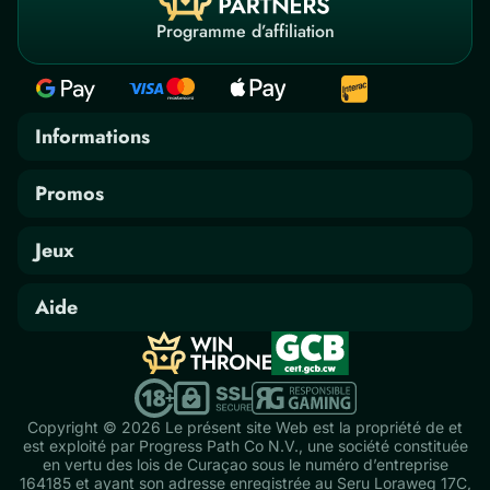
Programme d’affiliation
Informations
Conditions Générales
Promos
Conditions Des Bonus
Promotions
Jeux
Jeu Responsable
Tournois
Casino
Politique AML/KYC
Aide
Casino En Direct
Contactez-Nous
Politique De Confidentialité
Jackpots
FAQ
Jeux Instantanés
Copyright © 2026 Le présent site Web est la propriété de et
est exploité par Progress Path Co N.V., une société constituée
Jeux De Table
en vertu des lois de Curaçao sous le numéro d’entreprise
164185 et ayant son adresse enregistrée au Seru Loraweg 17C,