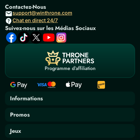
Contactez-Nous
support@winthrone.com
Chat en direct 24/7
Suivez-nous sur les Médias Sociaux
Programme d’affiliation
Informations
Conditions Générales
Promos
Conditions Des Bonus
Promotions
Jeux
Jeu Responsable
Tournois