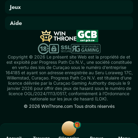
Promotions
Jeux
Jeu Responsable
Tournois
Casino
Politique AML/KYC
Aide
Casino En Direct
Contactez-Nous
Politique De Confidentialité
Jackpots
FAQ
Jeux Instantanés
Copyright © 2026 Le présent site Web est la propriété de et
est exploité par Progress Path Co N.V., une société constituée
Jeux De Table
en vertu des lois de Curaçao sous le numéro d’entreprise
164185 et ayant son adresse enregistrée au Seru Loraweg 17C,
Machines À Sous
Willemstad, Curaçao. Progress Path Co N.V. est titulaire d’une
licence délivrée par la Curaçao Gaming Authority depuis le 9
janvier 2026 pour offrir des jeux de hasard sous le numéro de
licence OGL/2024/1113/0517, conformément à l’Ordonnance
nationale sur les jeux de hasard (LOK).
© 2026 WinThrone.com Tous droits réservés