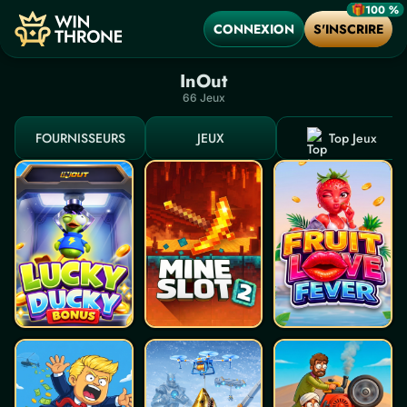
100 %
CONNEXION
S'INSCRIRE
InOut
66 Jeux
FOURNISSEURS
JEUX
Top Jeux