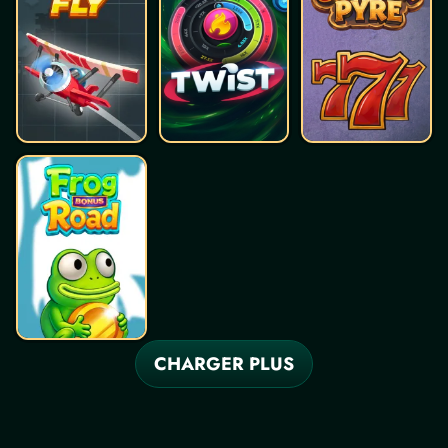
CHARGER PLUS