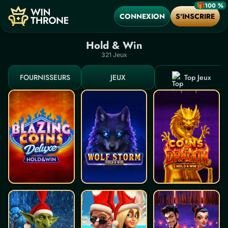
100 %
CONNEXION
S'INSCRIRE
Hold & Win
321 Jeux
FOURNISSEURS
JEUX
Top Jeux