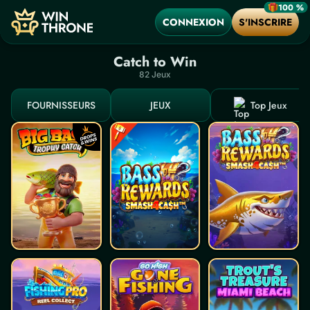
100 %
CONNEXION
S'INSCRIRE
Catch to Win
82 Jeux
FOURNISSEURS
JEUX
Top Jeux