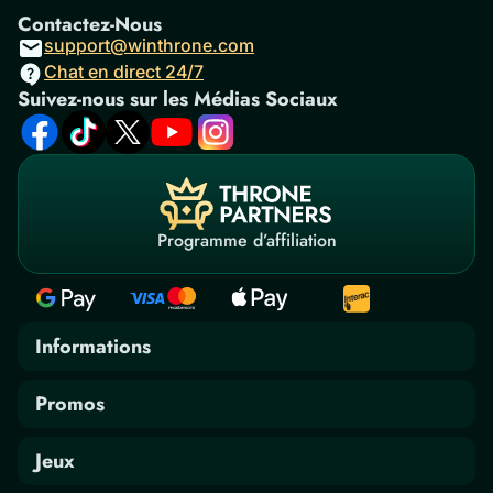
Contactez-Nous
support@winthrone.com
Chat en direct 24/7
Suivez-nous sur les Médias Sociaux
Programme d’affiliation
Informations
Conditions Générales
Promos
Conditions Des Bonus
Promotions
Jeux
Jeu Responsable
Tournois