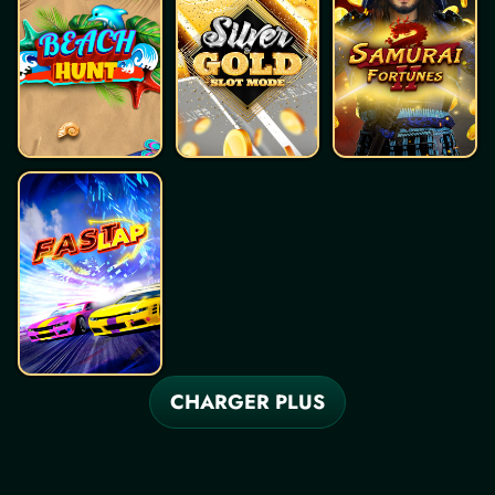
CHARGER PLUS