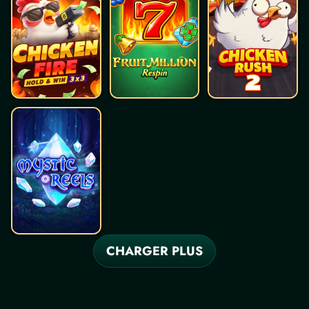
CHARGER PLUS