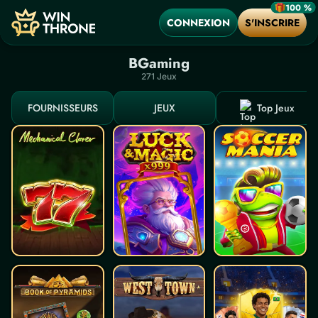
100 %
CONNEXION
S'INSCRIRE
BGaming
271 Jeux
FOURNISSEURS
JEUX
Top Jeux