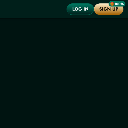
100%
LOG IN
SIGN UP
TOU
Th
par