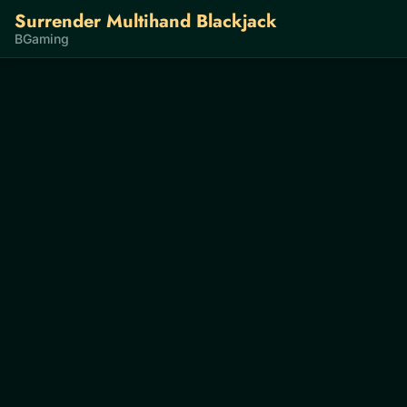
Surrender Multihand Blackjack
BGaming