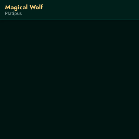
Magical Wolf
Platipus