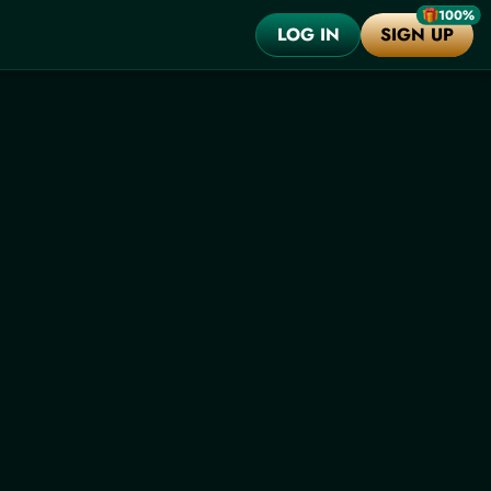
100%
LOG IN
SIGN UP
TOU
Th
par