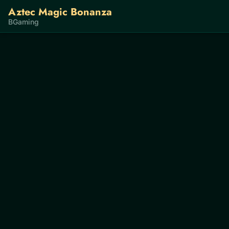
Aztec Magic Bonanza
BGaming