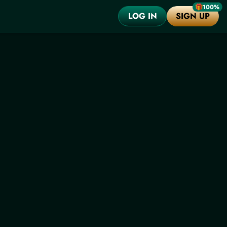
100%
LOG IN
SIGN UP
TOU
Th
par