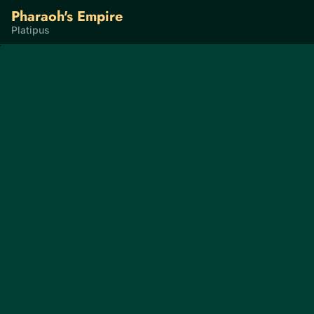
Pharaoh's Empire
Platipus