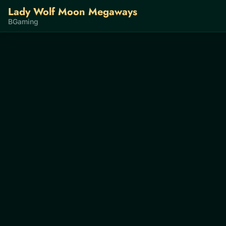
Lady Wolf Moon Megaways
BGaming