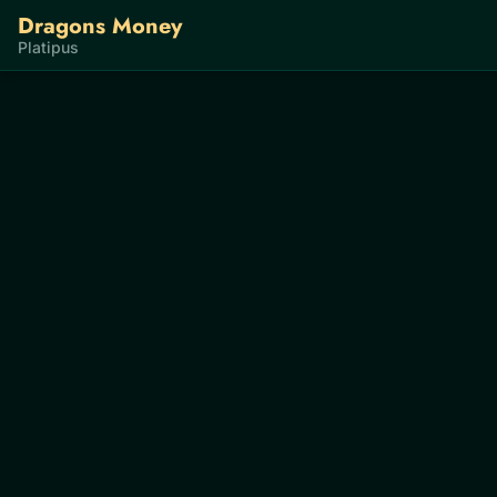
Dragons Money
Platipus