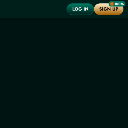
100%
LOG IN
SIGN UP
TOU
Th
par