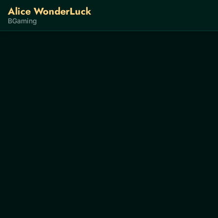
Alice WonderLuck
BGaming