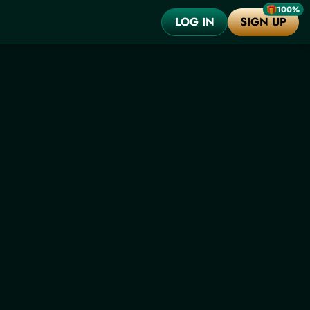
100%
LOG IN
SIGN UP
TOU
Th
par